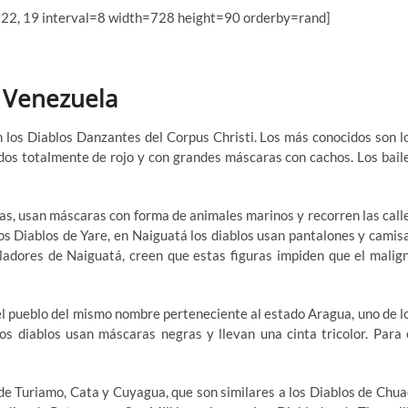
 22, 19 interval=8 width=728 height=90 orderby=rand]
n Venezuela
 los Diablos Danzantes del Corpus Christi. Los más conocidos son l
dos totalmente de rojo y con grandes máscaras con cachos. Los bail
gas, usan máscaras con forma de animales marinos y recorren las call
los Diablos de Yare, en Naiguatá los diablos usan pantalones y camis
bladores de Naiguatá, creen que estas figuras impiden que el malig
 el pueblo del mismo nombre perteneciente al estado Aragua, uno de l
os diablos usan máscaras negras y llevan una cinta tricolor. Para 
de Turiamo, Cata y Cuyagua, que son similares a los Diablos de Chua