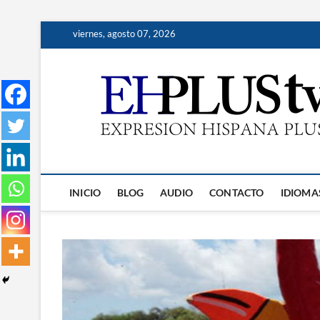
Saltar
viernes, agosto 07, 2026
al
contenido
INICIO
BLOG
AUDIO
CONTACTO
IDIOMA