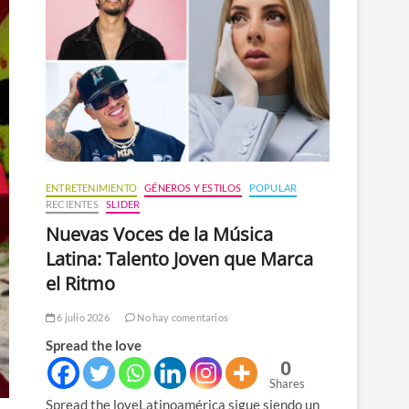
n
ú
ENTRETENIMIENTO
GÉNEROS Y ESTILOS
POPULAR
RECIENTES
SLIDER
Nuevas Voces de la Música
Latina: Talento Joven que Marca
el Ritmo
6 julio 2026
No hay comentarios
Spread the love
0
Shares
Spread the loveLatinoamérica sigue siendo un