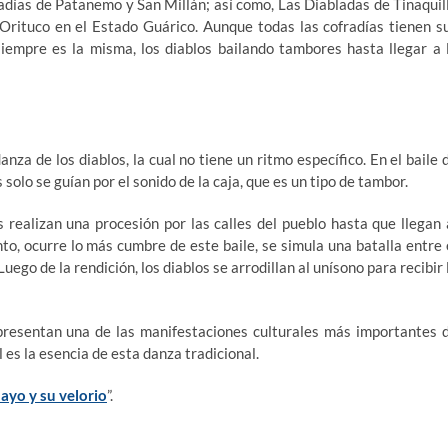
días de Patanemo y San Millán; así como, Las Diabladas de Tinaquil
Orituco en el Estado Guárico. Aunque todas las cofradías tienen s
siempre es la misma, los diablos bailando tambores hasta llegar a 
nza de los diablos, la cual no tiene un ritmo específico. En el baile 
solo se guían por el sonido de la caja, que es un tipo de tambor.
s realizan una procesión por las calles del pueblo hasta que llegan 
o, ocurre lo más cumbre de este baile, se simula una batalla entre 
Luego de la rendición, los diablos se arrodillan al unísono para recibir 
epresentan una de las manifestaciones culturales más importantes 
 es la esencia de esta danza tradicional.
ayo y su velorio
”.