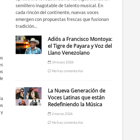
semillero inagotable de talento musical. En
cada rincón del continente, nuevas voces
emergen con propuestas frescas que fusionan
tradición…
Adiós a Francisco Montoya:
el Tigre de Payara y Voz del
Llano Venezolano
os
14 mayo 2026
es
os
No hay comentarios
de
La Nueva Generación de
Voces Latinas que están
la
Redefiniendo la Música
os
 y
2 marzo 2026
No hay comentarios