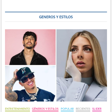
sopa
de
caracol
GENEROS Y ESTILOS
ENTRETENIMIENTO
GÉNEROS Y ESTILOS
POPULAR
RECIENTES
SLIDER