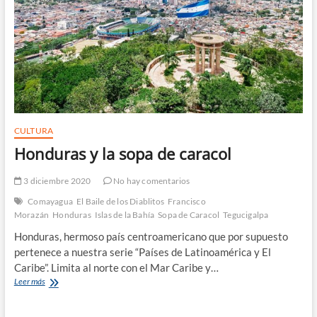
CULTURA
Honduras y la sopa de caracol
3 diciembre 2020
No hay comentarios
Comayagua
El Baile de los Diablitos
Francisco
Morazán
Honduras
Islas de la Bahía
Sopa de Caracol
Tegucigalpa
Honduras, hermoso país centroamericano que por supuesto
pertenece a nuestra serie “Países de Latinoamérica y El
Caribe”. Limita al norte con el Mar Caribe y…
Honduras
Leer más
y
la