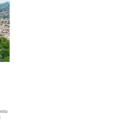
esto
l