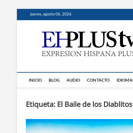
Saltar
jueves, agosto 06, 2026
al
contenido
INICIO
BLOG
AUDIO
CONTACTO
IDIOMA
Etiqueta:
El Baile de los Diablitos