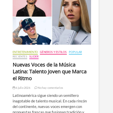
n
ú
ENTRETENIMIENTO
GÉNEROS Y ESTILOS
POPULAR
RECIENTES
SLIDER
Nuevas Voces de la Música
Latina: Talento Joven que Marca
el Ritmo
6 julio 2026
No hay comentarios
Latinoamérica sigue siendo un semillero
inagotable de talento musical. En cada rincón
del continente, nuevas voces emergen con
propuestas frescas que fusionan tradición y