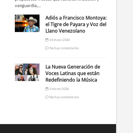
vanguardia,…
Adiós a Francisco Montoya:
el Tigre de Payara y Voz del
Llano Venezolano
14 mayo 2026
No hay comentarios
La Nueva Generación de
Voces Latinas que están
Redefiniendo la Música
2 marzo 2026
No hay comentarios