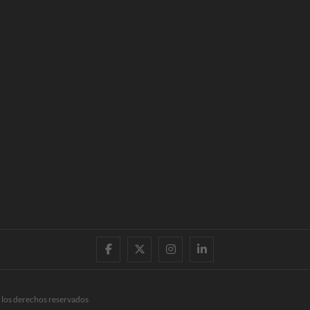
facebook
twitter
instagram
linkedin
 los derechos reservados