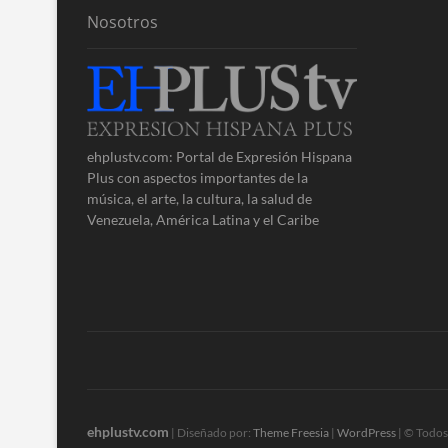
Nosotros
ehplustv.com: Portal de Expresión Hispana
Plus con aspectos importantes de la
música, el arte, la cultura, la salud de
Venezuela, América Latina y el Caribe
ehplustv.com
| Diseñado por:
Theme Freesia
|
WordPress
| © Todos