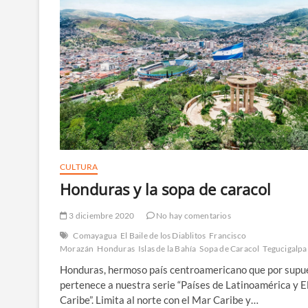
CULTURA
Honduras y la sopa de caracol
3 diciembre 2020
No hay comentarios
Comayagua
El Baile de los Diablitos
Francisco
Morazán
Honduras
Islas de la Bahía
Sopa de Caracol
Tegucigalpa
Honduras, hermoso país centroamericano que por supu
pertenece a nuestra serie “Países de Latinoamérica y E
Caribe”. Limita al norte con el Mar Caribe y…