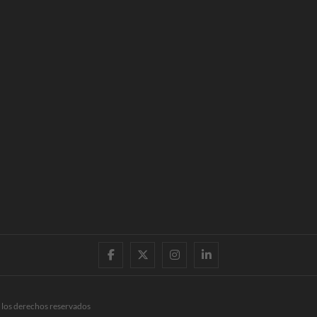
facebook
twitter
instagram
linkedin
 los derechos reservados