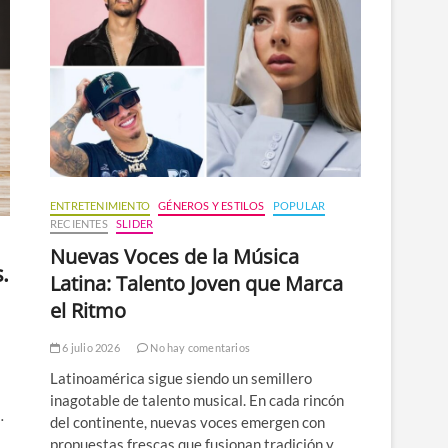
n
ú
ENTRETENIMIENTO
GÉNEROS Y ESTILOS
POPULAR
RECIENTES
SLIDER
Nuevas Voces de la Música
.
Latina: Talento Joven que Marca
el Ritmo
6 julio 2026
No hay comentarios
Latinoamérica sigue siendo un semillero
inagotable de talento musical. En cada rincón
…
del continente, nuevas voces emergen con
propuestas frescas que fusionan tradición y