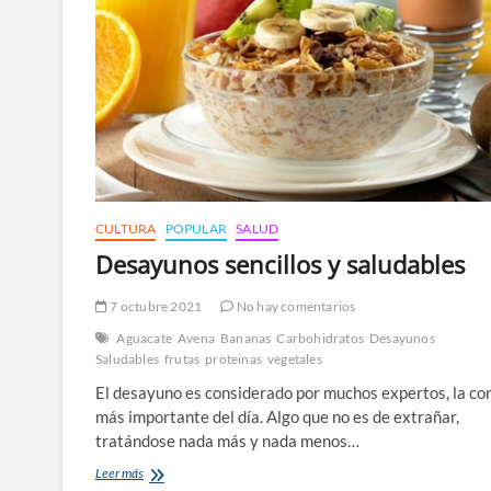
CULTURA
POPULAR
SALUD
Desayunos sencillos y saludables
7 octubre 2021
No hay comentarios
Aguacate
Avena
Bananas
Carbohidratos
Desayunos
Saludables
frutas
proteinas
vegetales
El desayuno es considerado por muchos expertos, la co
más importante del día. Algo que no es de extrañar,
tratándose nada más y nada menos…
Desayunos
Leer más