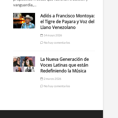
vanguardia,…
Adiós a Francisco Montoya:
el Tigre de Payara y Voz del
Llano Venezolano
14 mayo 2026
No hay comentarios
La Nueva Generación de
Voces Latinas que están
Redefiniendo la Música
2 marzo 2026
No hay comentarios