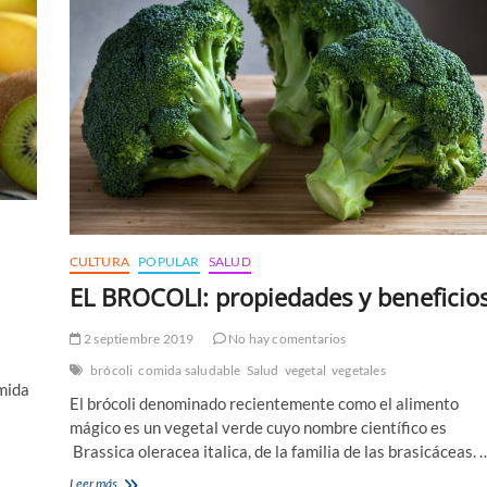
CULTURA
POPULAR
SALUD
EL BROCOLI: propiedades y beneficios
2 septiembre 2019
No hay comentarios
brócoli
comida saludable
Salud
vegetal
vegetales
mida
El brócoli denominado recientemente como el alimento
mágico es un vegetal verde cuyo nombre científico es
Brassica oleracea italica, de la familia de las brasicáceas. 
EL
Leer más