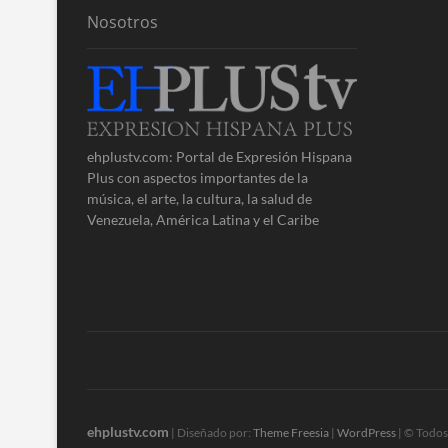
Nosotros
ehplustv.com: Portal de Expresión Hispana
Plus con aspectos importantes de la
música, el arte, la cultura, la salud de
Venezuela, América Latina y el Caribe
ehplustv.com
| Diseñado por:
Theme Freesia
|
WordPress
| © Todos