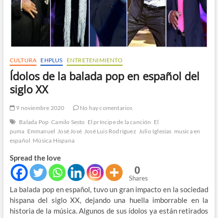
CULTURA
EHPLUS
ENTRETENIMIENTO
Ídolos de la balada pop en español del
siglo XX
9 noviembre 2020
No hay comentarios
Balada Pop
Camilo Sesto
El príncipe de la canción
El
puma
Emmanuel
José José
José Luis Rodríguez
Julio Iglesias
musica en
español
Música Hispana
Spread the love
0
Shares
La balada pop en español, tuvo un gran impacto en la sociedad
hispana del siglo XX, dejando una huella imborrable en la
historia de la música. Algunos de sus ídolos ya están retirados