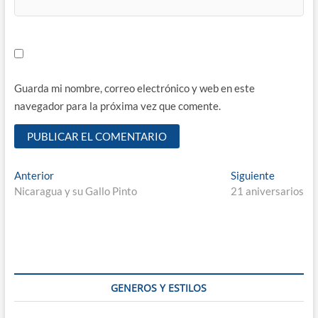
Guarda mi nombre, correo electrónico y web en este
navegador para la próxima vez que comente.
Navegación
Entrada
Entrada
Anterior
Siguiente
anterior:
siguiente
Nicaragua y su Gallo Pinto
21 aniversarios
de
entradas
GENEROS Y ESTILOS