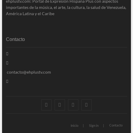
ehplustv.com: Portal de Expresión Hispana Plus con aspectos
importantes de la música, el arte, la cultura, la salud de Venezuela,
América Latina y el Caribe
Contacto
contacto@ehplustv.com
facebook
twitter
instagram
linkedin
Contacto
Inicio
Sign in