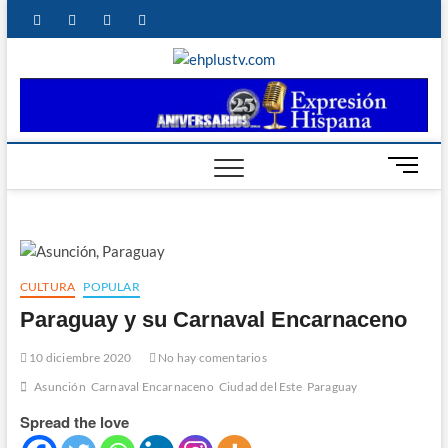
Saltar
facebook
twitter
instagram
linkedin
al
contenido
ehplustv.c
EXPRESIÓN HISPANA
PLUS
B
o
t
ó
n
d
CULTURA
POPULAR
e
Paraguay y su Carnaval Encarnaceno
m
e
10 diciembre 2020
No hay comentarios
n
ú
Asunción
Carnaval Encarnaceno
Ciudad del Este
Paraguay
Spread the love