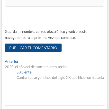
Guarda mi nombre, correo electrónico y web en este
navegador para la próxima vez que comente.
Navegación
Entrada
Anterior
anterior:
2020, el año del distanciamiento social
de
Entrada
Siguiente
entradas
siguiente:
Cantantes argentinos del siglo XX que hicieron historia