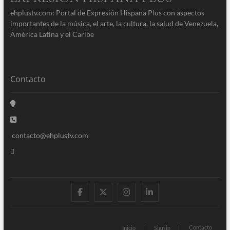
ehplustv.com: Portal de Expresión Hispana Plus con aspectos
importantes de la música, el arte, la cultura, la salud de Venezuela,
América Latina y el Caribe
Contacto
contacto@ehplustv.com
facebook
twitter
instagram
linkedin
Contacto
Inicio
Sign in