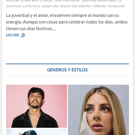
Amistad
Emperador Claudio
José Félix Ribas
Juventud Venezolana
La
Juventud
La Victoria
Lupercalia
Roma
San Valentín
Valentín
Venezuela
La juventud y el amor, envuelven siempre al mundo con su
energía. Aunque son cosas para celebrar todos los días, ambos
tienen sus días festivos.…
San
Leer más
Valentín
y
la
juventud
venezolana
GENEROS Y ESTILOS