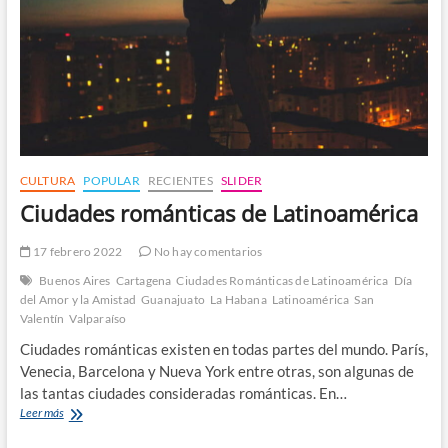
CULTURA
POPULAR
RECIENTES
SLIDER
Ciudades románticas de Latinoamérica
17 febrero 2022
No hay comentarios
Buenos Aires
Cartagena
Ciudades Románticas de Latinoamérica
Día
del Amor y la Amistad
Guanajuato
La Habana
Latinoamérica
San
Valentín
Valparaíso
Ciudades románticas existen en todas partes del mundo. París,
Venecia, Barcelona y Nueva York entre otras, son algunas de
las tantas ciudades consideradas románticas. En…
Ciudades
Leer más
románticas
de