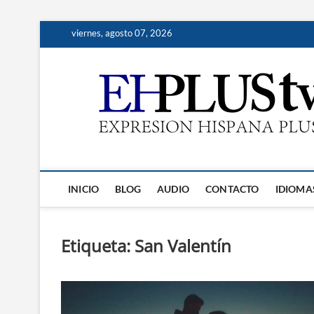
Saltar
viernes, agosto 07, 2026
al
contenido
INICIO
BLOG
AUDIO
CONTACTO
IDIOMA
Etiqueta:
San Valentín