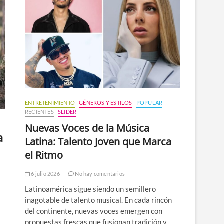
n
ú
ENTRETENIMIENTO
GÉNEROS Y ESTILOS
POPULAR
RECIENTES
SLIDER
Nuevas Voces de la Música
a
Latina: Talento Joven que Marca
el Ritmo
6 julio 2026
No hay comentarios
Latinoamérica sigue siendo un semillero
inagotable de talento musical. En cada rincón
del continente, nuevas voces emergen con
propuestas frescas que fusionan tradición y