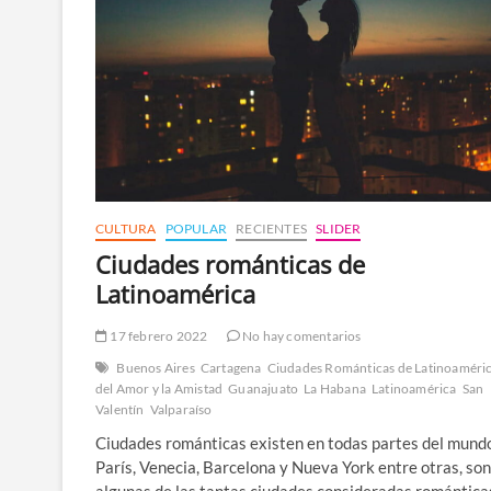
CULTURA
POPULAR
RECIENTES
SLIDER
Ciudades románticas de
Latinoamérica
17 febrero 2022
No hay comentarios
Buenos Aires
Cartagena
Ciudades Románticas de Latinoaméri
del Amor y la Amistad
Guanajuato
La Habana
Latinoamérica
San
Valentín
Valparaíso
Ciudades románticas existen en todas partes del mund
París, Venecia, Barcelona y Nueva York entre otras, son
algunas de las tantas ciudades consideradas romántica