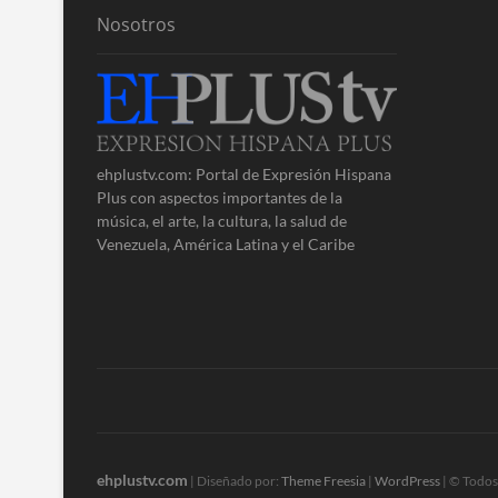
Nosotros
ehplustv.com: Portal de Expresión Hispana
Plus con aspectos importantes de la
música, el arte, la cultura, la salud de
Venezuela, América Latina y el Caribe
ehplustv.com
| Diseñado por:
Theme Freesia
|
WordPress
| © Todos