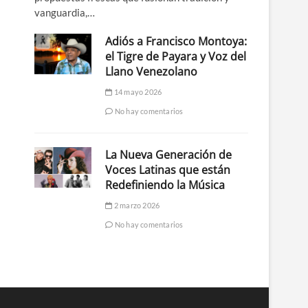
vanguardia,…
Adiós a Francisco Montoya:
el Tigre de Payara y Voz del
Llano Venezolano
14 mayo 2026
No hay comentarios
La Nueva Generación de
Voces Latinas que están
Redefiniendo la Música
2 marzo 2026
No hay comentarios