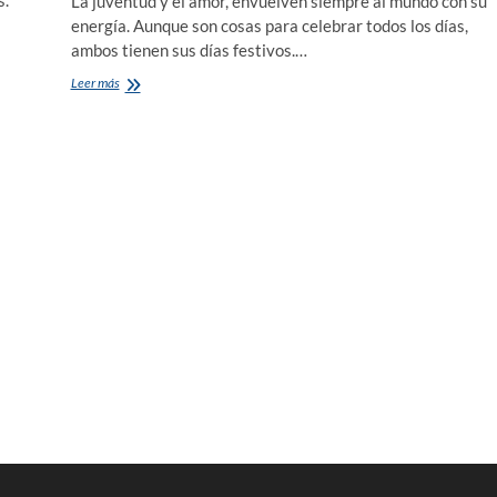
La juventud y el amor, envuelven siempre al mundo con su
energía. Aunque son cosas para celebrar todos los días,
ambos tienen sus días festivos.…
San
Leer más
Valentín
y
la
juventud
venezolana