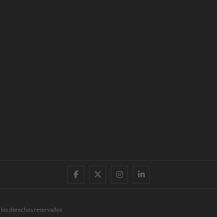
facebook
twitter
instagram
linkedin
 los derechos reservados