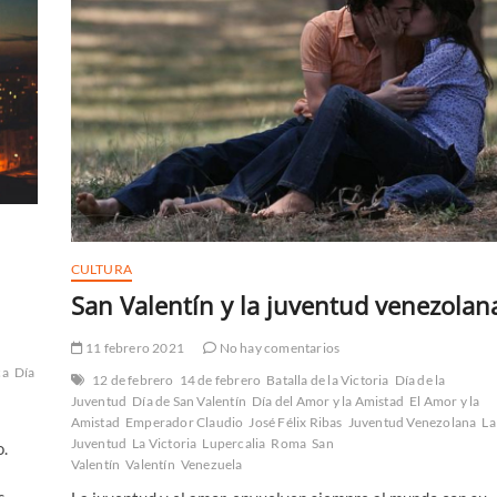
CULTURA
San Valentín y la juventud venezolan
11 febrero 2021
No hay comentarios
ca
Día
12 de febrero
14 de febrero
Batalla de la Victoria
Día de la
Juventud
Día de San Valentín
Día del Amor y la Amistad
El Amor y la
Amistad
Emperador Claudio
José Félix Ribas
Juventud Venezolana
La
Juventud
La Victoria
Lupercalia
Roma
San
o.
Valentín
Valentín
Venezuela
s.