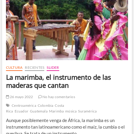
CULTURA
RECIENTES
SLIDER
La marimba, el instrumento de las
maderas que cantan
26 mayo 2022
No hay comentarios
Centroamérica
Colombia
Costa
Rica
Ecuador
Guatemala
Marimba
música
Suramérica
Aunque posiblemente venga de África, la marimba es un
instrumento tan latinoamericano como el maíz, la cumbia o el
quechua. Se trata de un instrumento…