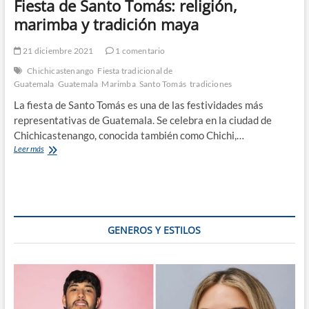
Fiesta de Santo Tomás: religión,
marimba y tradición maya
21 diciembre 2021
1 comentario
Chichicastenango
Fiesta tradicional de
Guatemala
Guatemala
Marimba
Santo Tomás
tradiciones
La fiesta de Santo Tomás es una de las festividades más
representativas de Guatemala. Se celebra en la ciudad de
Chichicastenango, conocida también como Chichi,…
Fiesta
Leer más
de
Santo
Tomás:
religión,
marimba
y
GENEROS Y ESTILOS
tradición
maya