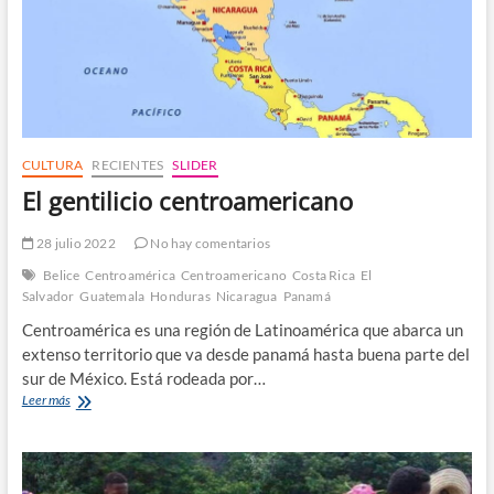
CULTURA
RECIENTES
SLIDER
El gentilicio centroamericano
28 julio 2022
No hay comentarios
Belice
Centroamérica
Centroamericano
Costa Rica
El
Salvador
Guatemala
Honduras
Nicaragua
Panamá
Centroamérica es una región de Latinoamérica que abarca un
extenso territorio que va desde panamá hasta buena parte del
sur de México. Está rodeada por…
El
Leer más
gentilicio
centroamericano