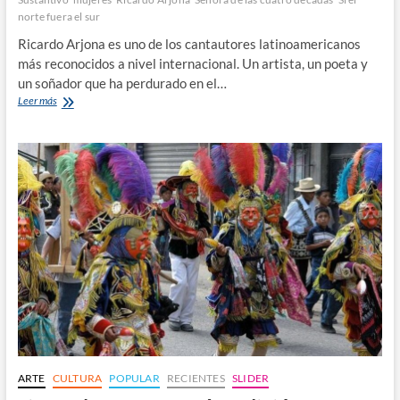
norte fuera el sur
Ricardo Arjona es uno de los cantautores latinoamericanos
más reconocidos a nivel internacional. Un artista, un poeta y
un soñador que ha perdurado en el…
Ricardo
Leer más
Arjona,
el
trovador
de
América
ARTE
CULTURA
POPULAR
RECIENTES
SLIDER