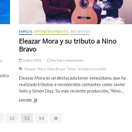
EHPLUS
ENTRETENIMIENTO
RECIENTES
Eleazar Mora y su tributo a Nino
Bravo
3 abril 2021
No hay comentarios
eo
Eleazar Mora
Nino Bravo
Tenor
Un beso y una flor
ánico
Eleazar Mora es un destacado tenor venezolano, que ha
realizado tributos a reconocidos cantantes como Javier
Solís y Simón Díaz. Su más reciente producción, “Nino…
Eleazar
Leer más
Mora
y
su
Página
Página
Página
Página
52
53
54
tributo
siguiente
a
Nino