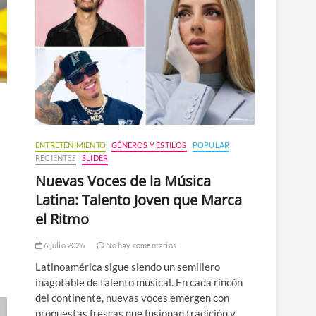
n
ú
ENTRETENIMIENTO
GÉNEROS Y ESTILOS
POPULAR
RECIENTES
SLIDER
Nuevas Voces de la Música
Latina: Talento Joven que Marca
el Ritmo
6 julio 2026
No hay comentarios
Latinoamérica sigue siendo un semillero
inagotable de talento musical. En cada rincón
del continente, nuevas voces emergen con
propuestas frescas que fusionan tradición y