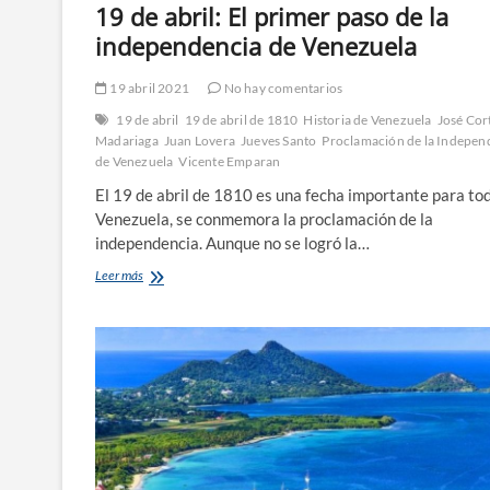
19 de abril: El primer paso de la
independencia de Venezuela
19 abril 2021
No hay comentarios
19 de abril
19 de abril de 1810
Historia de Venezuela
José Cor
Madariaga
Juan Lovera
Jueves Santo
Proclamación de la Indepen
de Venezuela
Vicente Emparan
El 19 de abril de 1810 es una fecha importante para to
Venezuela, se conmemora la proclamación de la
independencia. Aunque no se logró la…
19
Leer más
de
abril:
El
primer
paso
de
la
independencia
de
Venezuela