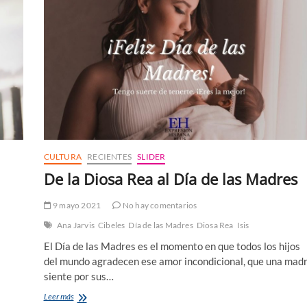
en
peligro
de
extinción
CULTURA
RECIENTES
SLIDER
De la Diosa Rea al Día de las Madres
9 mayo 2021
No hay comentarios
Ana Jarvis
Cibeles
Día de las Madres
Diosa Rea
Isis
El Día de las Madres es el momento en que todos los hijos
del mundo agradecen ese amor incondicional, que una mad
siente por sus…
De
Leer más