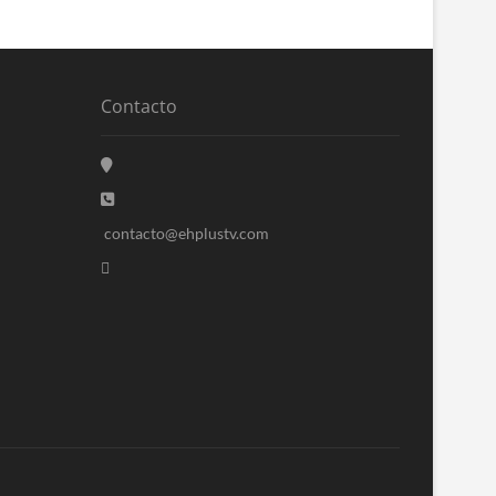
Contacto
contacto@ehplustv.com