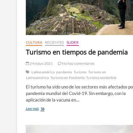
CULTURA
RECIENTES
SLIDER
Turismo en tiempos de pandemia
24 mayo 2021
No hay comentarios
Latinoamérica
pandemia
Turismo
Turismo en
Latinoamérica
Turismo en Pandemia
Turismo sostenible
El turismo ha sido uno de los sectores más afectados po
pandemia mundial del Covid-19. Sin embargo, con la
aplicación de la vacuna en…
Turismo
Leer más
en
tiempos
de
pandemia