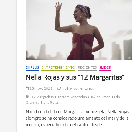
EHPLUS
ENTRETENIMIENTO
RECIENTES
SLIDER
Nella Rojas y sus “12 Margaritas”
13 mayo 2021
No hay comentarios
12 Margaritas
Cantante Venezolana
Javier Limón
Latin
Grammy
Nella Rojas
Nacida en la Isla de Margarita, Venezuela, Nella Rojas
siempre se ha considerado una amante del mar y de la
música, especialmente del canto. Desde…