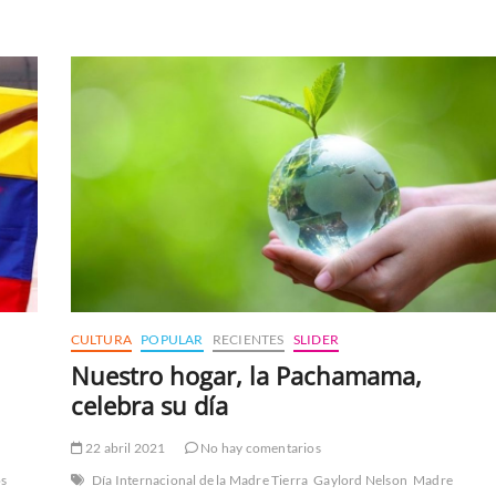
la
Diosa
Rea
al
Día
de
las
Madres
CULTURA
POPULAR
RECIENTES
SLIDER
Nuestro hogar, la Pachamama,
celebra su día
22 abril 2021
No hay comentarios
os
Día Internacional de la Madre Tierra
Gaylord Nelson
Madre