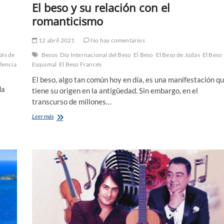
El beso y su relación con el
romanticismo
12 abril 2021
No hay comentarios
tés de
Besos
Día Internacional del Beso
El Beso
El Beso de Judas
El Beso
dencia
Esquimal
El Beso Francés
El beso, algo tan común hoy en día, es una manifestación q
da
tiene su origen en la antigüedad. Sin embargo, en el
transcurso de millones…
El
Leer más
beso
y
su
relación
con
el
romanticismo