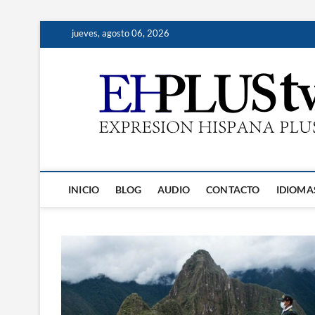
Saltar
jueves, agosto 06, 2026
al
contenido
INICIO
BLOG
AUDIO
CONTACTO
IDIOMA