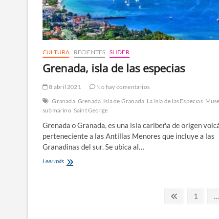
CULTURA
RECIENTES
SLIDER
Grenada, isla de las especias
8 abril 2021
No hay comentarios
Granada
Grenada
Isla de Granada
La Isla de las Especias
Mus
submarino
Saint George
Grenada o Granada, es una isla caribeña de origen volc
perteneciente a las Antillas Menores que incluye a las
Granadinas del sur. Se ubica al…
Grenada,
Leer más
isla
de
las
Paginación
Página
Página
1
…
especias
anterior
de