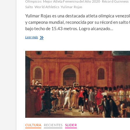
Olímpicos
Mejor Atleta Femenina del Año 2020
Récord Guinness
Salto​
World Athletics
Yulimar Rojas
Yulimar Rojas es una destacada atleta olímpica venezo
y campeona mundial, reconocida por su récord en salto 
bajo techo de 15.43 metros. Logro alcanzado…
Yulimar
Leer más
Rojas:
orgullo
olímpico
venezolano
CULTURA
RECIENTES
SLIDER