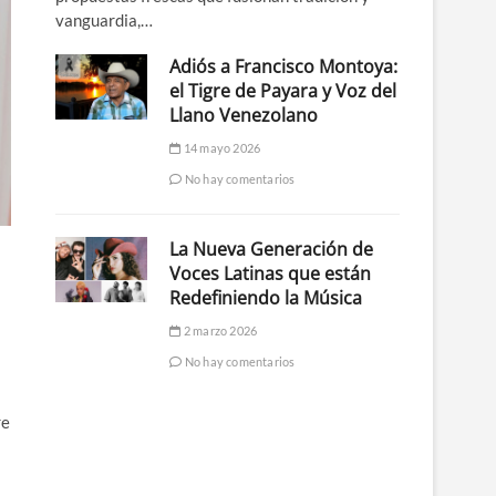
vanguardia,…
Adiós a Francisco Montoya:
el Tigre de Payara y Voz del
Llano Venezolano
14 mayo 2026
No hay comentarios
La Nueva Generación de
Voces Latinas que están
Redefiniendo la Música
2 marzo 2026
No hay comentarios
re