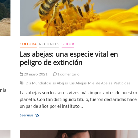
CULTURA
RECIENTES
SLIDER
Las abejas: una especie vital en
peligro de extinción
20 mayo 2021
1 comentario
Día Mundial de las Abejas
Las Abejas
Miel de Abejas
Pesticidas
r la
Las abejas son los seres vivos más importantes de nuestro
planeta. Con tan distinguido título, fueron declaradas hace
un par de años por el instituto…
Las
Leer más
abejas:
una
especie
vital