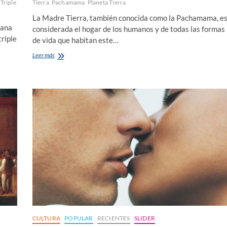
Triple
Tierra
Pachamama
Planeta Tierra
La Madre Tierra, también conocida como la Pachamama, e
lana
considerada el hogar de los humanos y de todas las formas
triple
de vida que habitan este…
Nuestro
Leer más
hogar,
la
Pachamama,
celebra
su
día
CULTURA
POPULAR
RECIENTES
SLIDER