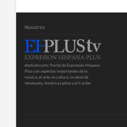
entradas
Nosotros
ehplustv.com: Portal de Expresión Hispana
Plus con aspectos importantes de la
música, el arte, la cultura, la salud de
Venezuela, América Latina y el Caribe